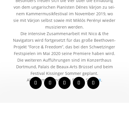
Besonders freu­en sich die Vier über die Einladung
von dem unga­ri­schen Pianisten Dénes Várjon zu sei­
nem Kammermusikfestival im November 2019, wo
sie mit Várjon selbst sowie mit Miklós Perényi wie­der
musi­zie­ren werden.
Die inten­si­ve Zusammenarbeit mit Nico
the
&
Navigators wird fort­ge­setzt für das gro­ße Beethoven-
Projekt “Force
Freedom”, das bei den Schwetzinger
&
Festspielen im Mai 2020 sei­ne Premiere haben wird.
Die wei­te­ren Aufführungen sind im Konzerthaus
Dortmund, Palais de Beaux-Arts Brüssel und beim
Festival Kissinger Sommer geplant.
Alle Termine und Links fin­den Sie
.
HIER