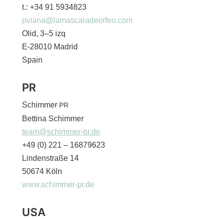
t.: +34 91 5934823
pviana@lamascaradeorfeo.com
Olid, 3–5 izq
E‑28010 Madrid
Spain
PR
Schimmer
PR
Bettina Schimmer
team@schimmer-pr.de
+49 (0) 221 – 16879623
Lindenstraße 14
50674 Köln
www.schimmer-pr.de
USA