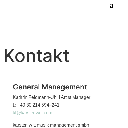
Kontakt
General Management
Kathrin Feldmann-Uhl I Artist Manager
t.: +49 30 214 594–241
kf@karstenwitt.com
kars­ten witt musik manage­ment gmbh