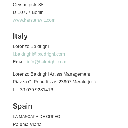
Geisbergstr. 38
D‑10777 Berlin
www.karstenwitt.com
Italy
Lorenzo Baldrighi
l.baldrighi@baldrighi.com
Email:
info@baldrighi.com
Lorenzo Baldrighi Artists Management
Piazza G. Prinetti
, 23807 Merate (
)
27B
LC
t.: +39 039 9281416
Spain
LA
MASCARA
DE
ORFEO
Paloma Viana ​