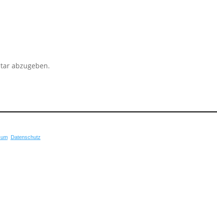
tar abzugeben.
sum
Datenschutz