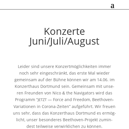
Konzerte
Juni/Juli/August
Leider sind unse­re Konzertmöglichkeiten immer
noch sehr ein­ge­schränkt, das ers­te Mal wie­der
gemein­sam auf der Bühne kön­nen wir am 14.06. im
Konzerthaus Dortmund sein. Gemeinsam mit unse­
ren Freunden von Nico
the Navigators wird das
&
Programm “
— Force and Freedom, Beethoven-
JETZT
Variationen in Corona-Zeiten” auf­ge­führt. Wir freu­en
uns sehr, dass das Konzerthaus Dortmund es ermög­
licht, unser beson­de­res Beethoven-Projekt zumin­
dest teil­wei­se ver­wirk­li­chen zu können.