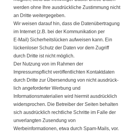
wer­den ohne Ihre aus­drück­li­che Zustimmung nicht
an Dritte weitergegeben.
Wir wei­sen dar­auf hin, dass die Datenübertragung
im Internet (z.B. bei der Kommunikation per
E‑Mail) Sicherheitslücken auf­wei­sen kann. Ein
lücken­lo­ser Schutz der Daten vor dem Zugriff
durch Dritte ist nicht möglich.
Der Nutzung von im Rahmen der
Impressumspflicht ver­öf­fent­lich­ten Kontaktdaten
durch Dritte zur Übersendung von nicht aus­drück­
lich ange­for­der­ter Werbung und
Informationsmaterialien wird hier­mit aus­drück­lich
wider­spro­chen. Die Betreiber der Seiten behal­ten
sich aus­drück­lich recht­li­che Schritte im Falle der
unver­lang­ten Zusendung von
Werbeinformationen, etwa durch Spam-Mails, vor.