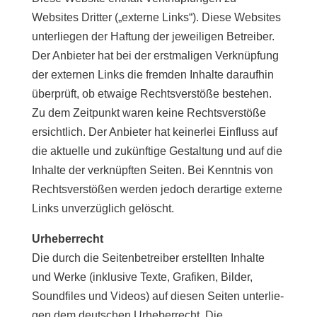
Websites Dritter („exter­ne Links“). Diese Websites
unter­lie­gen der Haftung der jewei­li­gen Betreiber.
Der Anbieter hat bei der erst­ma­li­gen Verknüpfung
der exter­nen Links die frem­den Inhalte dar­auf­hin
über­prüft, ob etwa­ige Rechtsverstöße bestehen.
Zu dem Zeitpunkt waren kei­ne Rechtsverstöße
ersicht­lich. Der Anbieter hat kei­ner­lei Einfluss auf
die aktu­el­le und zukünf­ti­ge Gestaltung und auf die
Inhalte der ver­knüpf­ten Seiten. Bei Kenntnis von
Rechtsverstößen wer­den jedoch der­ar­ti­ge exter­ne
Links unver­züg­lich gelöscht.
Urheberrecht
Die durch die Seitenbetreiber erstell­ten Inhalte
und Werke (inklu­si­ve Texte, Grafiken, Bilder,
Soundfiles und Videos) auf die­sen Seiten unter­lie­
gen dem deut­schen Urheberrecht. Die