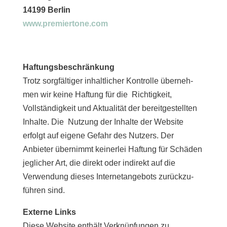
14199 Berlin
www.premiertone.com
Haftungsbeschränkung
Trotz sorg­fäl­ti­ger inhalt­li­cher Kontrolle über­neh­
men wir kei­ne Haftung für die Richtigkeit,
Vollständigkeit und Aktualität der bereit­ge­stell­ten
Inhalte. Die Nutzung der Inhalte der Website
erfolgt auf eige­ne Gefahr des Nutzers. Der
Anbieter über­nimmt kei­ner­lei Haftung für Schäden
jeg­li­cher Art, die direkt oder indi­rekt auf die
Verwendung die­ses Internetangebots zurück­zu­
füh­ren sind.
Externe Links
Diese Website ent­hält Verknüpfungen zu