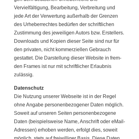
Vervielfältigung, Bearbeitung, Verbreitung und
jede Art der Verwertung außer­halb der Grenzen
des Urheberrechtes bedür­fen der schrift­li­chen
Zustimmung des jewei­li­gen Autors bzw. Erstellers.
Downloads und Kopien die­ser Seite sind nur für
den pri­va­ten, nicht kom­mer­zi­el­len Gebrauch
gestat­tet. Die Darstellung die­ser Website in frem­
den Frames ist nur mit schrift­li­cher Erlaubnis
zulässig.
Datenschutz
Die Nutzung unse­rer Webseite ist in der Regel
ohne Angabe per­so­nen­be­zo­ge­ner Daten mög­lich.
Soweit auf unse­ren Seiten per­so­nen­be­zo­ge­ne
Daten (bei­spiels­wei­se Name, Anschrift oder eMail-
Adressen) erho­ben wer­den, erfolgt dies, soweit
mög­lich, stets auf frei­wil­li­ger Basis. Diese Daten